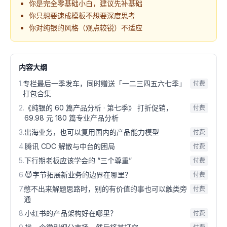
你是完全零基础小白，建议先补基础
你只想要速成模板不想要深度思考
你对纯银的风格（观点较锐）不适应
内容大纲
1
.
专栏最后一季发车，同时赠送「一二三四五六七季」
付费
打包合集
2
.
《纯银的 60 篇产品分析 · 第七季》 打折促销，
付费
69.98 元 180 篇专业产品分析
3
.
出海业务，也可以复用国内的产品能力模型
付费
4
.
腾讯 CDC 解散与中台的困局
付费
5
.
下行期老板应该学会的 “三个尊重”
付费
6
.
😈字节拓展新业务的边界在哪里？
付费
7
.
憋不出来解题思路时，别的有价值的事也可以触类旁
付费
通
8
.
小红书的产品架构好在哪里？
付费