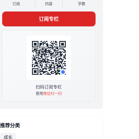
订阅
内容
字数
其次，一轮复习可以帮助学生理清知识框架。在
学习过程中，学生可能会遗忘一些知识点的关联
订阅专栏
性，一轮复习可以帮助他们理清知识框架，从而
更好地掌握知识。
最后，一轮复习可以帮助学生提高考试成绩。通
过一轮复习，学生可以更好地掌握知识，从而在
考试中更加得心应手。
因此，我希望学生们能够重视一轮复习，认真复
习所学知识，从而取得更好的成绩。
不仅适用于学生，新老师不懂一轮复习如何授课
也可以学习
扫码订阅专栏
使用
微信扫一扫
推荐分类
成长