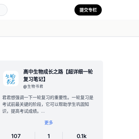
提交专栏
高中生物成长之路【超详细一轮
复习笔记】
@
生物书君
君君想强调一下一轮复习的重要性。一轮复习是
考试前最关键的阶段，它可以帮助学生巩固知
识，提高考试成绩。
首先，一轮复习可以帮助学生回顾所学知识。在
更多
学习过程中，学生可能会遗漏一些重要的知识
点，一轮复习可以帮助他们找到这些遗漏的知识
107
1
0.1k
点，并加以强化。