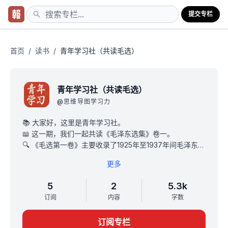
提交专栏
首页
/
读书
/
青年学习社（共读毛选）
青年学习社（共读毛选）
@
思维导图学习力
📚 大家好，这里是青年学习社。
📖 这一期，我们一起共读《毛泽东选集》卷一。
🔍 《毛选第一卷》主要收录了1925年至1937年间毛泽东的
著作，不仅是研究中国共产党早期历史的重要文献，也是
更多
理解毛泽东思想及其在中国革命中作用的关键资料。
💡 我们共读《毛选》的意义在于，旨在了解历史、理解思
5
2
5.3k
想、认知战略，更重要的是，《毛选》还是解决我们实际
订阅
内容
字数
生活的利器。
📝 本专栏摘录了青年学习社成员的心得体会。
订阅专栏
🤔 让我们带着思考，共同学习、领悟毛主席的智慧，并将