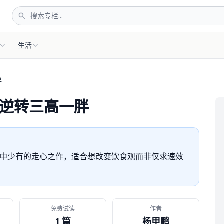
生活
胖
逆转三高一胖
栏中少有的走心之作，适合想改变饮食观而非仅求速效
免费试读
作者
1 篇
杨甲鹏