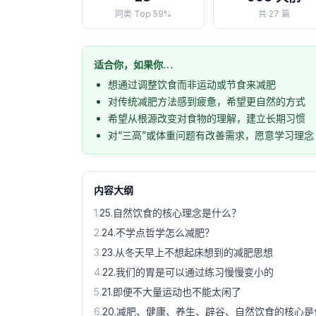
同类 Top 59%
共 27 篇
适合你，如果你…
想通过调整饮食而非运动或节食来减肥
对传统减肥方法感到疲惫，希望更自然的方式
希望从根源改变对食物的理解，建立长期习惯
对“三高”或体重问题有改善需求，愿意学习理念
内容大纲
1
.
25.自然饮食的核心理念是什么？
2
.
24.不学点哲学怎么减肥？
3
.
23.从冬天早上不想起床想到的减肥思想
4
.
22.我们的胃是可以通过练习慢慢变小的
5
.
21.即便不大量运动也不能太闲了
6
.
20.减肥、健康、养生、辟谷、自然饮食的核心是