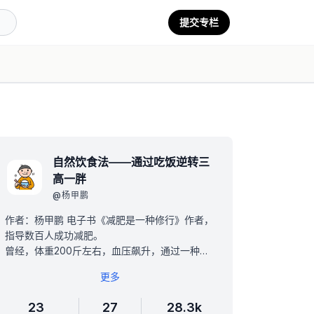
提交专栏
自然饮食法——通过吃饭逆转三
高一胖
@
杨甲鹏
作者：杨甲鹏 电子书《减肥是一种修行》作者，
指导数百人成功减肥。
曾经，体重200斤左右，血压飙升，通过一种特
殊的方法成功减肥44.5斤，血压恢复正常。后来
更多
又研究了市面上的各种饮食方法，最后总结出一
套行之有效的自然饮食法。
23
27
28.3k
宗旨就是通过吃饭逆转三高一胖，不配餐、不大