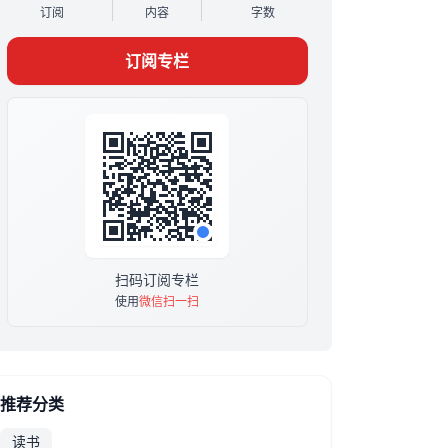
订阅
内容
字数
量运动、不吃特殊东西。另外，不只是谈论饮食
和减肥，更主要的是由食入道。
订阅专栏
原价199元，限时29.9元，满10人涨价10元，一
次性买断。订阅后加我微信：1376996779，进
入交流群。
扫码订阅专栏
使用
微信扫一扫
推荐分类
读书