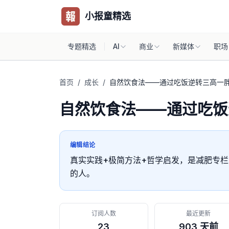
小报童精选
专题精选
AI
商业
新媒体
职场
首页
/
成长
/
自然饮食法——通过吃饭逆转三高一
自然饮食法——通过吃饭
编辑结论
真实实践+极简方法+哲学启发，是减肥专
的人。
订阅人数
最近更新
23
903 天前