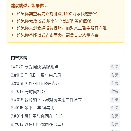
建议跳过，如果你…
如果你期望看完立刻能赚到100万或快速暴富
如果你无法接受‘躺平’、‘低欲望’等价值观
如果你只想要纯投资技巧，而对人生哲学没有兴趣
如果你不能接受周更节奏，需要日更大量内容
内容大纲
1
.
#020 享受阅读 质疑观点
付费
2
.
#019 F.I.R.E 一周年启示录
付费
3
.
#018 创作--F.I.E.R好去处
付费
4
.
#017 与时间相处
付费
5
.
#016 我的躺平世界对抗焦虑三件法宝
付费
6
.
#015 躺平一年 得与失
付费
7
.
#014 愿信用与你同在（三）
付费
8
.
#013 愿信用与你同在（二）
付费