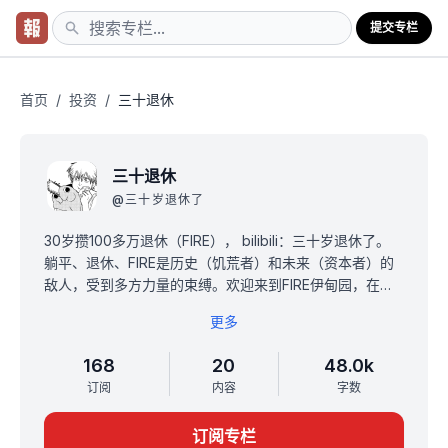
提交专栏
首页
/
投资
/
三十退休
三十退休
@
三十岁退休了
30岁攒100多万退休（FIRE）， bilibili：三十岁退休了。
躺平、退休、FIRE是历史（饥荒者）和未来（资本者）的
敌人，受到多方力量的束缚。欢迎来到FIRE伊甸园，在这
里将敞开心扉。
更多
专栏内容大致是分3个部分。
1.是FIRE的相关的专业内容。
168
20
48.0k
2.是FIRE人物的故事分享，先分享自己的，之后分享躺友
订阅
内容
字数
的。
3.是一些突破信息茧房的各种信息的搜罗。
订阅专栏
计划周更，这是一个长期主义的事情，会更到老年痴呆。