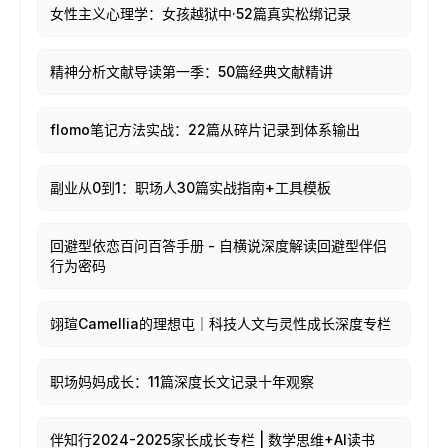
女性主义心理学：女孩越狱中·52篇真实松绑记录
精神分析文献导读第一季：50篇经典文献精讲
flomo笔记方法实战：22篇从碎片记录到体系输出
副业从0到1：职场人30篇实战指南+工具模板
回避型依恋百问百答手册 - 自横说深度解读回避型伴侣
行为密码
翊瑄Camellia的理想屯｜科技人文与灵性成长深度专栏
职场妈妈成长：11篇深度长文记录十年观察
伴知行2024-2025家长成长专栏 | 数学思维+AI读书