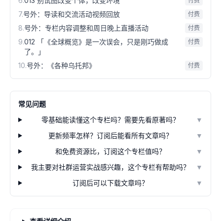
6
.
013 别试图改变个体，改变环境
付费
7
.
号外：导读和交流活动视频回放
付费
8
.
号外：专栏内容调整和周日晚上直播活动
付费
9
.
012 「《全球概览》是一次误会，只是刚巧做成
付费
了。」
10
.
号外：《各种乌托邦》
付费
常见问题
零基础能读懂这个专栏吗？需要先看原著吗？
▼
更新频率怎样？订阅后能看所有文章吗？
▼
和免费资源比，订阅这个专栏值吗？
▼
我主要对社群运营实战感兴趣，这个专栏有帮助吗？
▼
订阅后可以下载文章吗？
▼