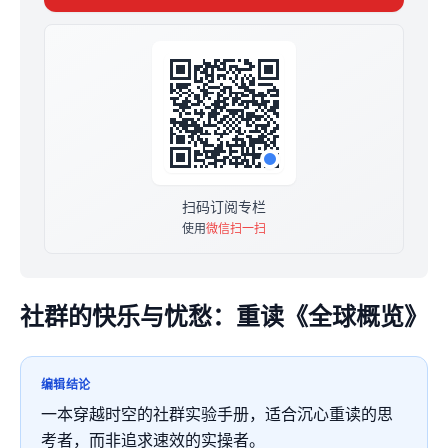
阅读和想法。
我们阅读的是 1971 年的 The Last Whole Earth
Catalog，这里可以下载到高清且可检索的高清版本：
https://archive.org/details/B-001-013-719
最后，在阅读《全球概览》的过程中，我们可以一直问这
么一个问题：如果当下再编辑一本这样的杂志，我们还可
以往里面放些什么呢？
祝我们都阅读愉快。
- 鲍勃和 Tonyyet
扫码订阅专栏
----
使用
微信扫一扫
《社群的快乐与忧愁：重读全球概览》小册分两种版本，
唯一区别是是否含《地图不是疆域》（售价 128 元）。
不含图书版本，售价 49 元：
https://xiaobot.net/p/backtowec2022l
社群的快乐与忧愁：重读《全球概览》
含图书版本，售价 149 元（相当于 8 折购书）：
https://xiaobot.net/p/backtowec2022
购买含图书版本的请参考链接文末领取《地图不是疆域》
编辑结论
一本。https://xiaobot.net/post/f8af96cd-f0ae-41b8-
8092-97b88888133e
一本穿越时空的社群实验手册，适合沉心重读的思
考者，而非追求速效的实操者。