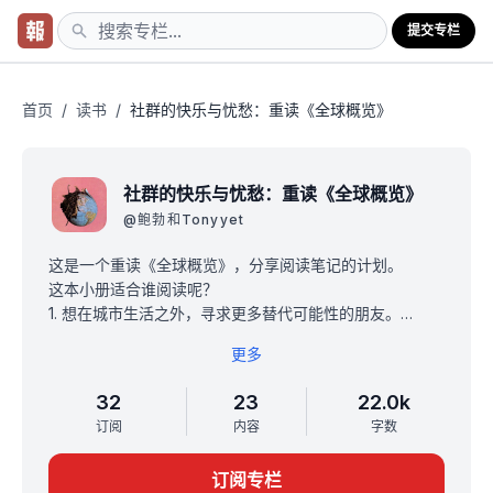
提交专栏
首页
/
读书
/
社群的快乐与忧愁：重读《全球概览》
社群的快乐与忧愁：重读《全球概览》
@
鲍勃和Tonyyet
这是一个重读《全球概览》，分享阅读笔记的计划。
这本小册适合谁阅读呢？
1. 想在城市生活之外，寻求更多替代可能性的朋友。
2. 对 60、70 年代的嬉皮文化和反主流文化感兴趣的朋
更多
友。
3. 在寻求社群或者在建立自己的社群的朋友。
32
23
22.0k
《全球概览》每一章都是由一张张豆腐块条目组成的。
订阅
内容
字数
「社群」这章粗算有约 200 个条目，我们每个星期会更新
两次。全部读完大概需要 3 个月。如果你有兴趣，也可以
订阅专栏
现在开始和我们一起阅读，在留言处分享你的批注、延伸