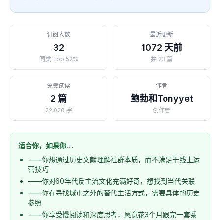
订阅人数
最近更新
32
1072 天前
同类 Top 52%
共 23 篇
免费试读
作者
2 篇
鲍勃和Tonyyet
22,020 字
创作者
适合你，如果你…
——你想通过历史文献理解社群本质，而不满足于线上运
营技巧
——你对60年代反主流文化充满好奇，想找到当代关联
——你在寻找城市之外的替代生活方式，需要具体的历史
参照
——你享受慢阅读和深度思考，愿意花3个月跟完一套系