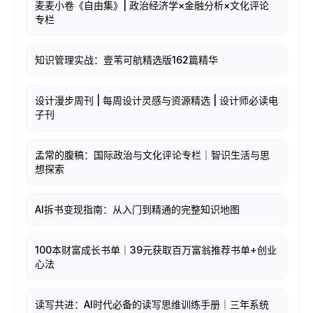
麦麦小卷《自由集》| 政治经济学×金融分析×文化评论
专栏
知识管理实战：壹苇可航精选版162篇精华
设计漫步周刊 | 每周设计灵感与资源精选 | 设计师必读电
子刊
孟常的腹稿：国际政治与文化评论专栏｜智识生活与思
想探索
AI拆书变现指南：从入门到精通的完整知识地图
100本财富成长书单｜39元获取百万富翁推荐书单+创业
心法
读写共进：AI时代必备的读写思维训练手册｜三年系统