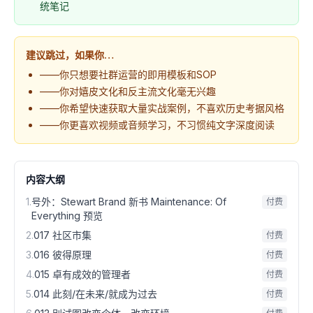
统笔记
建议跳过，如果你…
——你只想要社群运营的即用模板和SOP
——你对嬉皮文化和反主流文化毫无兴趣
——你希望快速获取大量实战案例，不喜欢历史考据风格
——你更喜欢视频或音频学习，不习惯纯文字深度阅读
内容大纲
1
.
号外：Stewart Brand 新书 Maintenance: Of
付费
Everything 预览
2
.
017 社区市集
付费
3
.
016 彼得原理
付费
4
.
015 卓有成效的管理者
付费
5
.
014 此刻/在未来/就成为过去
付费