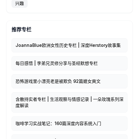
兴趣
推荐专栏
JoannaBlue欧洲女性历史专栏 | 深度Herstory故事集
每日感悟 | 李弟兄灵修分享与圣经默想专栏
恐怖游戏里小漂亮老是被欺负 92篇嬷女爽文
含散持实者专栏 | 生活观察与情感记录 | 一朵玫瑰系列深
度解读
咖啡学习实战笔记：160篇深度内容系统入门