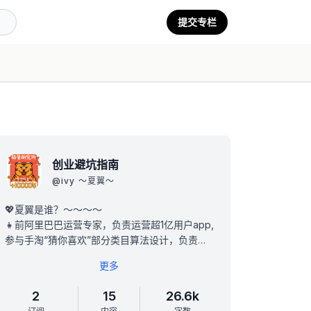
提交专栏
创业避坑指南
@
ivy ～夏翼～
💖夏翼是谁？～～～～
👧前阿里巴巴运营专家，负责运营超1亿用户app,
参与手淘“猜你喜欢”部分类目算法设计，负责部
分类目大促无线会场整体玩法设计；
更多
💰前风险投资人，有幸投出了几个上市项目（美
股、A股、港股）；
2
15
26.6k
💄前故宫品牌美妆COO，负责品牌全球运营，年