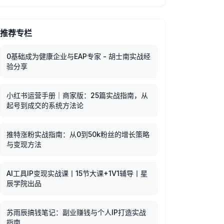
推荐专栏
0基础成为健康企业与EAP专家 - 胡士南实战经
验分享
小红书运营手册｜商家版：25篇实战指南，从
起号到成交的系统方法论
推特涨粉实战指南：从0到50k粉丝的增长策略
与变现方法
AI工具IP变现实战课丨15节大课+1V1辅导丨星
辰学院出品
苏雨辰搞钱笔记：副业赚钱与个人IP打造实战
指南