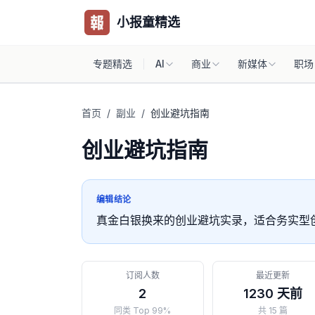
小报童精选
专题精选
AI
商业
新媒体
职场
首页
/
副业
/
创业避坑指南
创业避坑指南
编辑结论
真金白银换来的创业避坑实录，适合务实型
订阅人数
最近更新
2
1230 天前
同类 Top 99%
共 15 篇