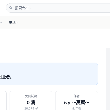
生活
创业者。
免费试读
作者
0 篇
ivy ～夏翼～
26,575 字
创作者