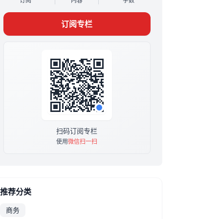
订阅
内容
字数
营收过亿，故宫口红成为现象级产品，和抖音、
淘宝及官方所有的头部达人都有紧密合作
订阅专栏
📲现在自己创业成立咨询公司，帮很多公司做整
体公司策略、运营、出海和融资咨询，也帮很多
公司创始人和投资人做个人IP策划和运营
✈️夏翼的专栏提供什么价值？～～～
🔥你将获得15个（接近6万字）对创业非常有帮
助的思路和分析方法。
这些底层逻辑，都是我做风投的时候投出去+自
己创业烧过的数千万RMB，真金白银趟坑总结出
来的。
只要琢磨透了，除了节省时间，不会再错过机会
扫码订阅专栏
窗口外，还能省下起码数十万到数百万的试错成
使用
微信扫一扫
本。
推荐分类
商务