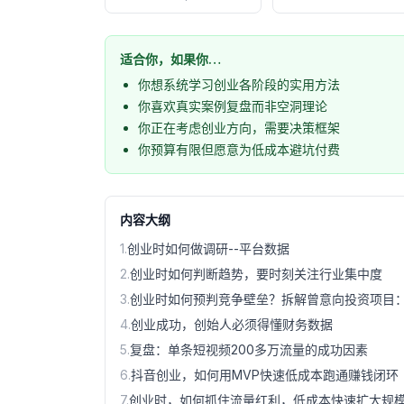
适合你，如果你…
你想系统学习创业各阶段的实用方法
你喜欢真实案例复盘而非空洞理论
你正在考虑创业方向，需要决策框架
你预算有限但愿意为低成本避坑付费
内容大纲
1
.
创业时如何做调研--平台数据
2
.
创业时如何判断趋势，要时刻关注行业集中度
3
.
创业时如何预判竞争壁垒？拆解曾意向投资项目
4
.
创业成功，创始人必须得懂财务数据
5
.
复盘：单条短视频200多万流量的成功因素
6
.
抖音创业，如何用MVP快速低成本跑通赚钱闭环
7
.
创业时，如何抓住流量红利，低成本快速扩大规