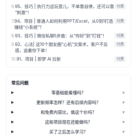
6
.
95、技巧 | 执行力这玩意儿，不单靠自律，还可以靠
付费
“刺激”！
7
.
94、项目 | 普通人如何利用PPT/Excel，从0到1打造
付费
赚钱“小系统”？
8
.
93、技巧 | 微信私聊5步曲：从“你好”到“打钱”！
付费
9
.
92、心法| 这10个朋友圈“心机”文案术，客户不反
付费
感，追着你下单！
10
.
91、项目 | 即梦 AI 拉新
付费
常见问题
零基础能看懂吗？
▼
更新频率怎样？还有后续内容吗？
▼
和免费内容比，值这个价吗？
▼
这些项目现在还能做吗？
▼
买了之后怎么学习？
▼