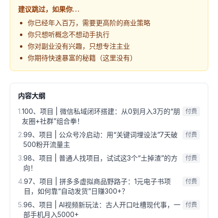
建议跳过，如果你…
你已经年入百万，需要更高阶的商业策略
你只想听概念不想动手执行
你对副业没有兴趣，只想专注主业
你期待快速暴富的秘籍（这里没有）
内容大纲
1
.
100、项目 | 微信私域闭环搭建：从0到月入3万的“朋
付费
友圈+社群”组合拳！
2
.
99、项目 | 公众号冷启动：用“关键词埋设法”7天破
付费
500粉开流量主
3
.
98、项目 | 普通人找项目，试试这3个“土掉渣”的方
付费
向！
4
.
97、项目 | 拼多多虚拟商品野路子：1元电子书项
付费
目，如何靠“自动发货”日赚300+？
5
.
96、项目 | AI视频新玩法：古人开口吐槽现代事，一
付费
部手机月入5000+