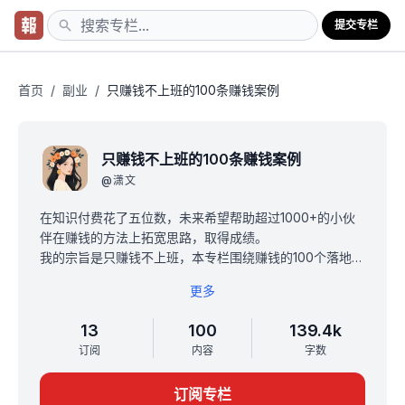
提交专栏
首页
/
副业
/
只赚钱不上班的100条赚钱案例
只赚钱不上班的100条赚钱案例
@
潇文
在知识付费花了五位数，未来希望帮助超过1000+的小伙
伴在赚钱的方法上拓宽思路，取得成绩。
我的宗旨是只赚钱不上班，本专栏围绕赚钱的100个落地案
例、引流技巧、赚钱心法等。
更多
每一个项目项目都可以让你赚回车票，并取得巨大的收
益。
13
100
139.4k
专栏价值远超1999，现在19.9买断，一杯奶茶钱，给你不
订阅
内容
字数
一样大认知！
加入小报童，加我微信（Lucky7401493), 备注来源并截
订阅专栏
图。