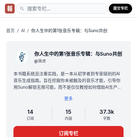
提交专栏
首页
/
AI
/
你人生中的第1张音乐专辑：与Suno共创
你人生中的第1张音乐专辑：与Suno共创
@
国虎
本书籍系统且注重实践，是一本从初学者到专家级别的AI
音乐生成指南。旨在挖掘你未被触及的音乐才能，引导你
用Suno解锁无限可能，而不是仅仅教授如何借助AI生产平
庸的音乐。
更多
订阅本书籍，你的收获包括：
1️⃣ 学会运用Suno AI，从点滴灵感到成曲成篇，无缝连接
14
15
37.3k
你的创意与音乐实现。
订阅
内容
字数
2️⃣ 从一张白纸到拥有属于自己的音乐专辑，塑造独一无二
的个人音乐品牌。
订阅专栏
3️⃣ 从零起步，系统掌握音乐创作的核心理论，为未来构筑