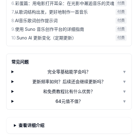
6
.
彩蛋篇：用电影打开耳朵：在光影中邂逅音乐的灵魂
付费
7
.
从歌词结构出发，更好地制作一首音乐
付费
8
.
AI音乐歌词创作提示词
付费
9
.
使用 Suno 音乐创作平台的详细指南
付费
10
.
Suno AI 更新变化（定期更新）
付费
常见问题
完全零基础能学会吗？
▼
更新频率如何？后续还会继续更新吗？
▼
和免费教程比有什么优势？
▼
64元值不值？
▼
查看详细介绍